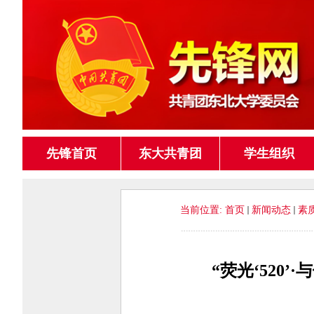
先锋首页
东大共青团
学生组织
当前位置:
首页
新闻动态
素
“荧光‘520