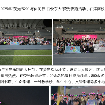
025年“荧光‘520’·与你同行·吾爱东大”荧光夜跑活动，在浑南
动与荧光乐跑两大环节。在荧光欢动环节，设置百人拔河、跳大
氛围热烈。在荧光乐跑环节，20余名轮滑社成员领跑，800余
、图书馆、生命学馆、一号教学楼、学生中心、文管学馆等多个