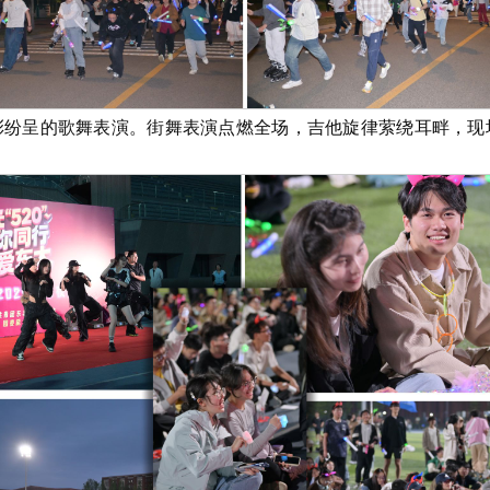
彩纷呈的歌舞表演。街舞表演点燃全场，吉他旋律萦绕耳畔，现