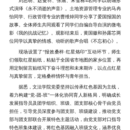
刘思萌、赵曼羽、张涵、宋金栋4名同学以朗诵形
式演绎《永不消逝的声音》。土地资源管理专业的马冉
怡同学、行政管理专业的曹维焯同学分享了爱国报国的
故事。全体师生共同观看了同学们自编自导自演的微电
影《我的抗战记忆》。观影结束后，黄国徽和孙露芯两
位同学以真挚的情感、动听的歌声合唱《不忘初心》。
现场设置了“报效桑梓·红星烙印”互动环节，师生
们领取红星贴纸，粘贴于全国省市地图的家乡位置，再
用定制留言贴纸写下奋斗理想和未来期许，以点点红星
与真挚留言，定格桑梓情怀与青年担当。
据悉，文法学院党委坚持以传承红色基因为主线，
着力构建“党-团-班”一体化协同育人新格局，明确成长
发展指导员及团学组织、班级、团支部核心骨干由党员
担任，引导党员深度参与团支部、班级建设，推动党支
部与团支部联合开展特色主题活动，由党支部对口指导
特色班集体建设，将红色基因融入班级文化，涵养优良