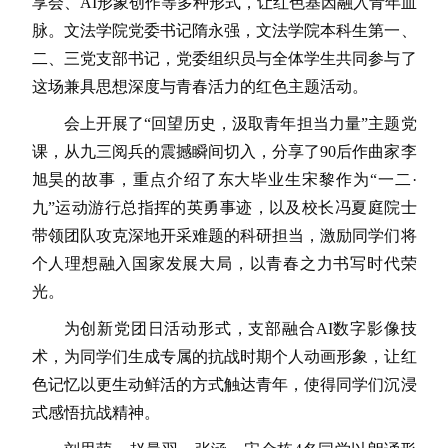
享会、AI形象创作等多种形式，让红色基因融入青年血
脉。文法学院党委书记隋永强，文法学院本科生第一、
二、三党支部书记，党委组织员与全体学生共同参与了
这场兼具思想深度与青春活力的红色主题活动。
会上开展了“回望历史，汲取青年担当力量”主题党
课，从九三阅兵的震撼瞬间切入，分享了90后作曲家李
旭昊的故事，重点介绍了东大毕业生宋黎作为“一二·
九”运动游行总指挥的英勇事迹，以及校长冯夏庭院士
带领团队攻克深地开采难题的科研担当，激励同学们将
个人理想融入国家发展大局，以青春之力书写时代荣
光。
为创新党团日活动形式，支部融合AI数字影像技
术，为同学们生成专属的抗战时期个人动画形象，让红
色记忆以更生动鲜活的方式触达青年，使得同学们沉浸
式感悟抗战精神。